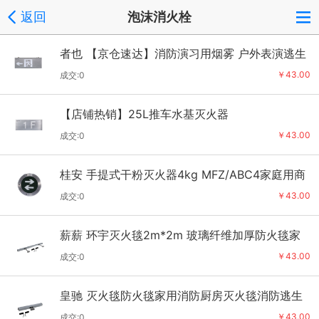
返回
泡沫消火栓
者也 【京仓速达】消防演习用烟雾 户外表演逃生
演练器材发烟道具 白色 【618
￥43.00
成交:0
【店铺热销】25L推车水基灭火器
￥43.00
成交:0
桂安 手提式干粉灭火器4kg MFZ/ABC4家庭用商
用消防器材3C消防认证 【618五金
￥43.00
成交:0
薪薪 环宇灭火毯2m*2m 玻璃纤维加厚防火毯家
庭商场厨房用玻璃纤维逃生防火毯
￥43.00
成交:0
皇驰 灭火毯防火毯家用消防厨房灭火毯消防逃生
隔热阻燃应急国标1Mx1M 【国家
￥43.00
成交:0