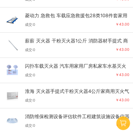
菱动力 急救包 车载应急救援包28类108件套家用
消防户外家庭应急包
￥43.00
成交:0
薪薪 灭火器 干粉灭火器1公斤 消防器材手提式 商
用工厂公司车载家庭 1kg 龙成
￥43.00
成交:0
闪扑车载灭火器 汽车用家用厂房私家车水基灭火
器闪扑消防器材灭火瓶 金耀红
￥43.00
成交:0
淮海 灭火器手提式干粉灭火器4公斤家商用灭火气
器瓶消防器材MFZ/ABC4 【自营
￥43.00
成交:0
消防维保检测设备评估软件工程建筑设施设备仪器
全套工具器材箱 消防设备检测全
￥43.00
成交:0